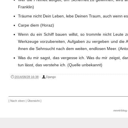
Franklin)
Träume nicht Dein Leben, lebe Deinen Traum, auch wenn es z
Carpe diem (Horaz)
Wenn du ein Schiff bauen willst, so trommle nicht Leute
Werkzeuge vorzubereiten, Aufgaben zu vergeben und die Ar
ihnen die Sehnsucht nach dem weiten, endlosen Meer. (Anto
Was du mir sagst, das vergesse ich. Was du mir zeigst, da
tun lässt, das verstehe ich. (Quelle unbekannt)
2014/08/28 16:38
·
Django
[
Nach oben
|
Übersicht
]
mnml-blog